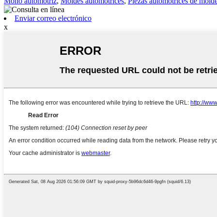
Moho automotriz
,
Moldes automotrices
,
Piezas automotrices de mold
Enviar correo electrónico
x