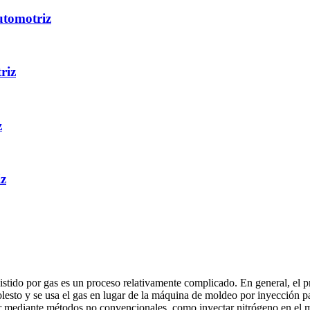
utomotriz
riz
z
z
istido por gas es un proceso relativamente complicado. En general, el pr
olesto y se usa el gas en lugar de la máquina de moldeo por inyección p
er mediante métodos no convencionales, como inyectar nitrógeno en el