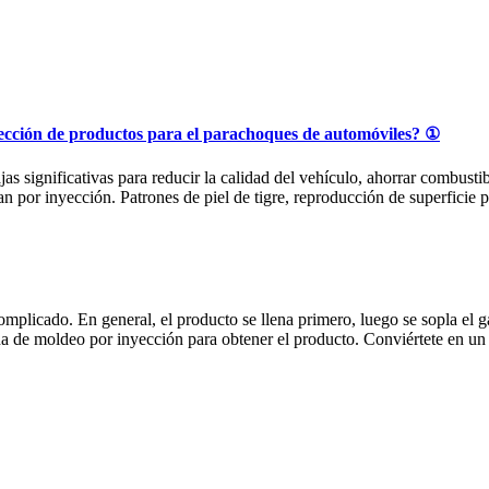
yección de productos para el parachoques de automóviles? ①
jas significativas para reducir la calidad del vehículo, ahorrar combust
n por inyección. Patrones de piel de tigre, reproducción de superficie p
mplicado. En general, el producto se llena primero, luego se sopla el ga
a de moldeo por inyección para obtener el producto. Conviértete en un g