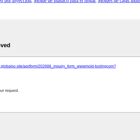
eo por inyección
,
Molde de plástico para el hogar
,
Moldes de cajas indus