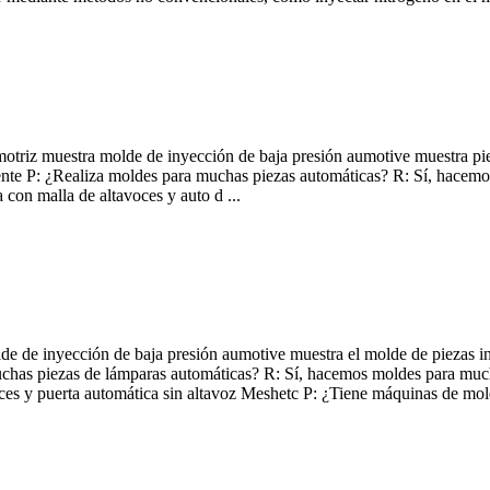
triz muestra molde de inyección de baja presión aumotive muestra piez
iente P: ¿Realiza moldes para muchas piezas automáticas? R: Sí, hacem
a con malla de altavoces y auto d ...
lde de inyección de baja presión aumotive muestra el molde de piezas i
uchas piezas de lámparas automáticas? R: Sí, hacemos moldes para mucha
oces y puerta automática sin altavoz Meshetc P: ¿Tiene máquinas de mol