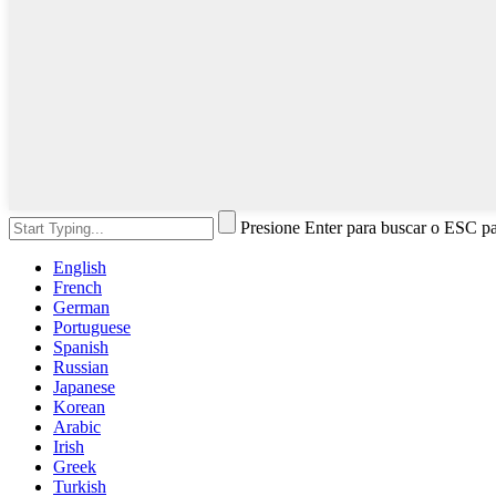
Presione Enter para buscar o ESC pa
English
French
German
Portuguese
Spanish
Russian
Japanese
Korean
Arabic
Irish
Greek
Turkish