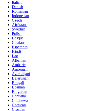
Italian
Danish
Romanian
Indonesian
Czech
Afrikaans
Swedish
Polish
Basque
Catalan
Esperanto
Hindi
Lao
Albanian
Amharic
Armenian
Azerbaijani
Belarusian
Bengali
Bosnian
Bulgarian
Cebuano
Chichewa
Corsican
Croatian